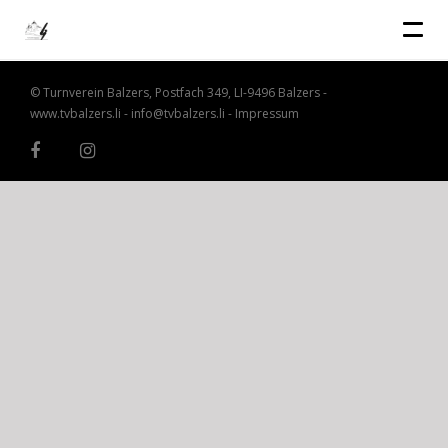
© Turnverein Balzers, Postfach 349, LI-9496 Balzers -
www.tvbalzers.li
-
info@tvbalzers.li
-
Impressum